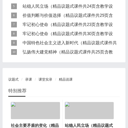
治国如弈棋，如何走好新时代治国棋局？
设计逐
站稳人民立场（精品议题式课件共24页含教学设
2026-07-13
党何以成为复兴领航核心？
计逐字
价值判断与价值选择（精品议题式课件共29页含
2026-07-11
足迹里读初心——中国共产党因何而站、如何而站？
教学设
牢记初心使命（精品议题式课件共23页含教学设
2026-07-06
科技的温度，需要怎样的价值标尺？ ——AI“复活”逝者的价
计逐字
牢记初心使命（精品议题式课件共30页含教学设
2026-07-05
值判断与价值选择
一场跨越百年的“人民之约”
计逐字
中国特色社会主义进入新时代（精品议题式课件共
2026-07-04
中国共产党如何答好“人民至上”这张时代考卷？
27页
弘扬伟大建党精神（精品议题式课件共25页含教
2026-07-02
潮涌世界杯，奋进新时代
学设计
2026-06-26
时空对话悟初心，薪火相传践精神
议题式
录课
课堂实录
精品说课
特别推荐
社会主要矛盾的变化（精品
站稳人民立场（精品议题式