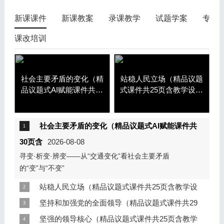
逐字稿全集
新课课件
新课教案
录课教学
试题学案
专题
课改培训
社会主要矛盾的变化（精
站稳人民立场（精品议题
品议题式AI赋能课件共30
式课件共25页含教学设计
页含教学设计逐字稿1视
逐字稿3视频）
频）
社会主要矛盾的变化（精品议题式AI赋能课件共
30页含
2026-08-08
寻变·析变·辨变——从“交通变化”看社会主要矛盾
的“变”与“不变”
站稳人民立场（精品议题式课件共25页含教学设
计逐字
坚持和加强党的全面领导（精品议题式课件共29
2026-08-01
我是谁——读懂中国共产党的人民情怀
页含教
坚强的领导核心（精品议题式课件共25页含教学
2026-07-30