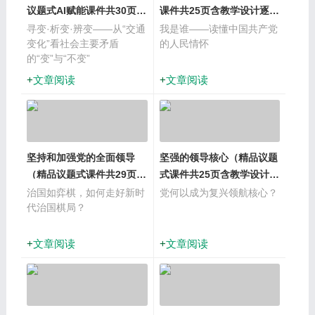
议题式AI赋能课件共30页含
课件共25页含教学设计逐字
教学设计逐字稿1视频）
稿3视频）
寻变·析变·辨变——从“交通
我是谁——读懂中国共产党
变化”看社会主要矛盾
的人民情怀
的“变”与“不变”
文章阅读
文章阅读
坚持和加强党的全面领导
坚强的领导核心（精品议题
（精品议题式课件共29页含
式课件共25页含教学设计逐
教学设计逐字稿1视频）
字稿1视频）
治国如弈棋，如何走好新时
党何以成为复兴领航核心？
代治国棋局？
文章阅读
文章阅读