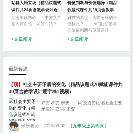
站稳人民立场（精品议题式
价值判断与价值选择（精品
课件共24页含教学设计逐字
议题式课件共29页含教学设
稿1视频）
计逐字稿2视频）
足迹里读初心——中国共产
科技的温度，需要怎样的价
党因何而站、如何而站？
值标尺？ ——AI“复活”逝者
的价值判断与价值选择
文章阅读
文章阅读
最新资源
【顶】
社会主要矛盾的变化（精品议题式AI赋能课件共
30页含教学设计逐字稿1视频）
寻变·析变·辨变——从“交通变化”看社会主要
矛盾的“变”与“不变”
米米老师
2026-08-08
【
九年级上第四课
】