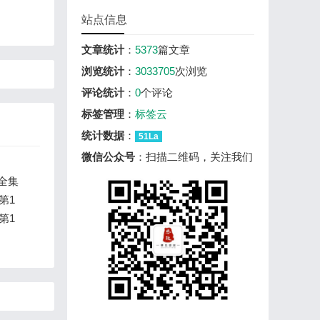
站点信息
文章统计
：
5373
篇文章
浏览统计
：
3033705
次浏览
评论统计
：
0
个评论
标签管理
：
标签云
统计数据
：
51La
微信公众号
：扫描二维码，关注我们
全集
第1
5
第1
计2
含教