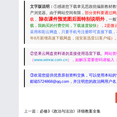
文字版说明：
①感谢您下载聿见思政统编新教材教
产浏览器。由于网站空间有限，
部分资料要通过网
除在课件预览图后面特别说明外
载 。
，一般
载，我购买的付费空间，下载速度较快
），2是微
采用和彩云网盘，只要手机号注册即可直接下载，
年8月新增高速下载网盘，须安装迅雷11客户端
）
②坚果云网盘资料请勿直接使用迅雷下载。
网站资
（
www.winrar.com.cn
），如解压需要密码请输入：yh
③欢迎您提供优质原创资料交换，可以使用本站的
邮箱5724868@qq.com，并注明您的政治网用户
上一篇：
必修3《政治与法治》详细教案全集