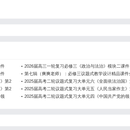
课件
2026届高三一轮复习必修三《政治与法治》模块二课件
课件
（共104页）
第七辑（爽爽老师）：必修三议题式教学设计精品课件
》第2
2025届高考二轮议题式复习大单元六《全面依法治国》
（精
》第2
课时《法治国家与科学立法、公正司法》（精品课件共5
2025届高考二轮议题式复习大单元五《人民当家作主》
教学设
的领
课时《我国的国体和政体》（精品课件共50页含教学设
2025届高考二轮议题式复习大单元四《中国共产党的领
0页含
导》第1课时《中国共产党的领导》（精品课件共49页
学