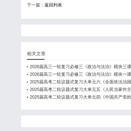
下一篇：
返回列表
相关文章
2026届高三一轮复习必修三《政治与法治》模块三
（共92页）
2026届高三一轮复习必修三《政治与法治》模块一
（共33页）
2025届高考二轮议题式复习大单元六《全面依法治国
课时《法治政府与严格执法、法治社会与全民守法》
2025届高考二轮议题式复习大单元五《人民当家作主
课时《我国的基本政治制度》（精品课件共45页含
2025届高考二轮议题式复习大单元四《中国共产党
导》第2课时《中国共产党的先进性》（精品课件共4
教