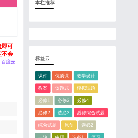
本栏推荐
盘即可
定不会
标签云
百度云
课件
优质课
教学设计
教案
议题式
模拟试题
必修1
必修3
必修4
必修2
选必3
必修综合试题
综合试题
原创
选必2
一轮
中职
选必1
复习