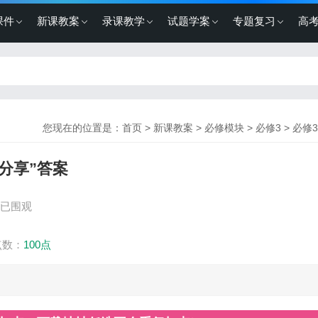
课件
新课教案
录课教学
试题学案
专题复习
高
您现在的位置是：
首页
>
新课教案
>
必修模块
>
必修3
>
必修
分享”答案
人已围观
点数：
100点