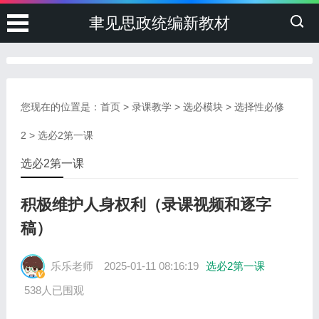
聿见思政统编新教材
您现在的位置是：
首页
>
录课教学
>
选必模块
>
选择性必修
2
>
选必2第一课
选必2第一课
积极维护人身权利（录课视频和逐字
稿）
乐乐老师
2025-01-11 08:16:19
选必2第一课
538人已围观