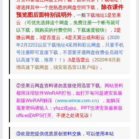
除在课件
请选择其中一个您熟悉的网盘空间下载 。
预览图后面特别说明外
，一般
下载地址1是坚果
云 （
可优先选择这个网盘，免费注册一个帐号就可
以下载，我购买的付费空间，下载速度较快
），2是
微云网盘，3是百度云，4是天翼云或和彩云（
2020
年2月22日以后下载地址4采用和彩云网盘，只要手机
号注册即可直接下载，不需要开通网盘收费会员就可
以高速下载，推荐！！
）,5是迅雷云（
2020年8月新
增高速下载网盘，须安装迅雷11客户端
）。
②坚果云网盘资料请勿直接使用迅雷下载。
网站资料
都用压缩软件WinRAR打包，如打开有问题请安装最
新版WinRAR解压（
www.winrar.com.cn
），如解压
需要密码请输入：yhzz或yjsz。PPT也请安装最新版
office或WPS打开。
不便之处请见谅！
③欢迎您提供优质原创资料交换，可以使用本站