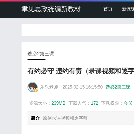
聿见思政统编新教材
首页
新课
选必2第三课
有约必守 违约有责（录课视频和逐
乐乐老师
2025-02-15 16:15:50
选必2第三课
资源大小：
239MB
下载人气：
172
下载权限：
会员
简介
原创录课视频和逐字稿