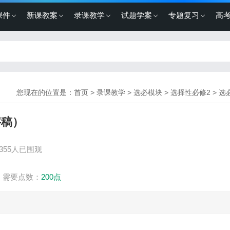
课件
新课教案
录课教学
试题学案
专题复习
高
您现在的位置是：
首页
>
录课教学
>
选必模块
>
选择性必修2
>
选
字稿）
355人已围观
需要点数：
200点