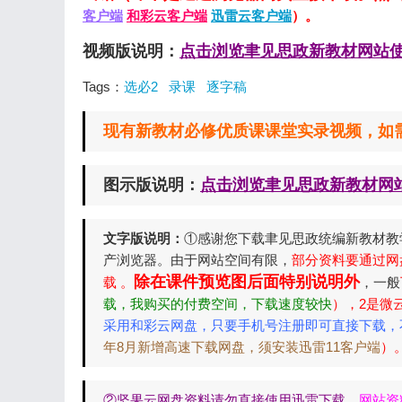
客户端
和彩云客户端
迅雷云客户端
）。
视频版说明：
点击浏览聿见思政新教材网站
Tags：
选必2
录课
逐字稿
现有新教材必修优质课课堂实录视频，如需要请
图示版说明：
点击浏览聿见思政新教材网
文字版说明：
①感谢您下载聿见思政统编新教材教
产浏览器。由于网站空间有限，
部分资料要通过网
除在课件预览图后面特别说明外
载 。
，一般
载，我购买的付费空间，下载速度较快
），2是微
采用和彩云网盘，只要手机号注册即可直接下载，
年8月新增高速下载网盘，须安装迅雷11客户端
）
②坚果云网盘资料请勿直接使用迅雷下载。
网站资