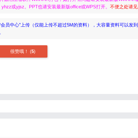
zz或yjsz。PPT也请安装最新版office或WPS打开。
不便之处请见
“会员中心”上传（仅能上传不超过5M的资料），大容量资料可以发
名。
很赞哦！
(
5
)