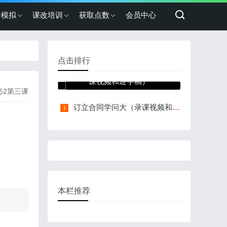
考模拟
课改培训
获取点数
会员中心
点击排行
有约必守 违约有责（录
课视频和逐字稿）
必2第三课
订立合同学问大（录课视频和逐字稿）
本栏推荐