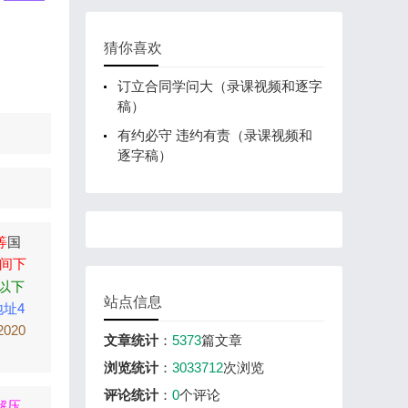
猜你喜欢
订立合同学问大（录课视频和逐字
稿）
有约必守 违约有责（录课视频和
逐字稿）
等
国
间下
以下
站点信息
地址4
2020
文章统计
：
5373
篇文章
浏览统计
：
3033712
次浏览
评论统计
：
0
个评论
解压