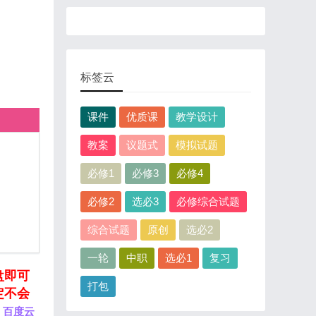
标签云
课件
优质课
教学设计
教案
议题式
模拟试题
必修1
必修3
必修4
必修2
选必3
必修综合试题
综合试题
原创
选必2
一轮
中职
选必1
复习
盘即可
打包
定不会
百度云