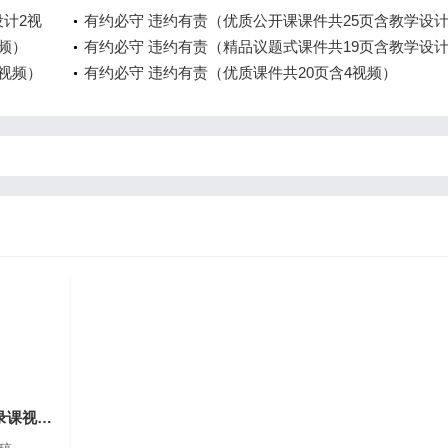
设计2视
有约必守 违约有责（优质公开课课件共25页含教学设计
频）
频）
有约必守 违约有责（精品议题式课件共19页含教学设计
1视频）
频）
有约必守 违约有责（优质课件共20页含4视频）
订立合同学问大（录课视频和逐字稿）