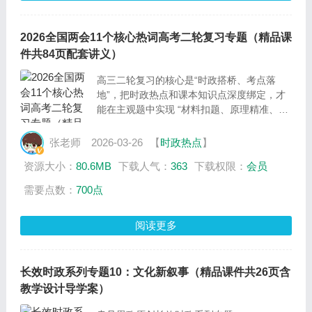
2026全国两会11个核心热词高考二轮复习专题（精品课
件共84页配套讲义）
高三二轮复习的核心是“时政搭桥、考点落
地”，把时政热点和课本知识点深度绑定，才
能在主观题中实现 “材料扣题、原理精准、得
分全面”。2026 年作为 “十五五” 规划开局之
年，两会的热词、部署不仅是国家发展的方
张老师
2026-03-26
【
时政热点
】
向，更是高考政治命题的核心风向标 —— 无
资源大小：
80.6MB
下载人气：
363
下载权限：
会员
论是选择题的情境载体，还是主观题的设问背
景，都大概率围绕这些内容展开。这11个热
需要点数：
700点
词与两会官方部署高度契合，成为今年复习的
核心抓手。
阅读更多
长效时政系列专题10：文化新叙事（精品课件共26页含
教学设计导学案）