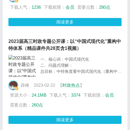
下载人气：
1236
下载权限：
会员
需要点数：
280点
阅读更多
2023届高三时政专题公开课：以“中国式现代化”重构中
特体系（精品课件共28页含1视频）
一、核心词：中国式现代化
二、问题式理解：
总目标：中特角度看中国式现代化（重构中特
知识）
1、中国式现代化是什么？
薛峰
2023-02-22
【
时政热点
】
（1）寻路历程（2）几个特征（3）一个创造
资源大小：
24.1MB
下载人气：
3374
下载权限：
会员
2、为什么要坚持中国式现代化
（1）对中国和世界的意义 （2）理论和实践
需要点数：
260点
意义
3、如何推进中国式现代化
阅读更多
（1）一些时政化的表述
（2）一网打尽中特核心语言