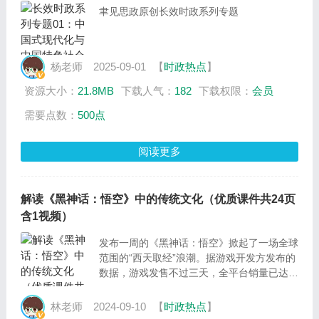
聿见思政原创长效时政系列专题
杨老师
2025-09-01
【
时政热点
】
资源大小：
21.8MB
下载人气：
182
下载权限：
会员
需要点数：
500点
阅读更多
解读《黑神话：悟空》中的传统文化（优质课件共24页
含1视频）
发布一周的《黑神话：悟空》掀起了一场全球
范围的“西天取经”浪潮。据游戏开发方发布的
数据，游戏发售不过三天，全平台销量已达一
千万份，超过三十亿元人民币；全球各平台同
时在线人数达到三百万。哪怕从世界范围来
林老师
2024-09-10
【
时政热点
】
看，这都是一个惊人的数字。