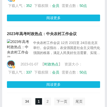
区和国际组织参展。10月24日起，第五届进
下载人气：
352
下载权限：
会员
需要点数：
50点
博会线上国家展在随申办上同步上线。10月
25日，第五届进博会展期集中签约排期公
布。进博会参展商联盟公共卫生防疫专委会发
阅读更多
布了首部《中国公共卫生行业外资企业共创健
康中国蓝皮书》。
2023年高考时政热点：中央农村工作会议
中央农村工作会议 12月 23日至 24日在北京
举行。会议指出，农业强国是社会主义现代化
强国的根基，满足人民美好生活需要、实现高
质量发展、夯实国家安全基础，都离不开农业
发展。
2023-01-07
【
时政热点
】
资源大小：
下载人气：
337
下载权限：
会员
需要点数：
50点
阅读更多
34
1
2
下一页
尾页