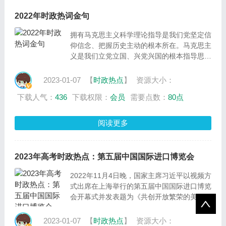
2022年时政热词金句
拥有马克思主义科学理论指导是我们党坚定信
仰信念、把握历史主动的根本所在。马克思主
义是我们立党立国、兴党兴国的根本指导思
想。不断谱写马克思主义中国化时代化新篇
章，是当代中国共产党人的庄严历史责任。
2023-01-07
【
时政热点
】
资源大小：
下载人气：
436
下载权限：
会员
需要点数：
80点
阅读更多
2023年高考时政热点：第五届中国国际进口博览会
2022年11月4日晚，国家主席习近平以视频方
式出席在上海举行的第五届中国国际进口博览
会开幕式并发表题为《共创开放繁荣的美好未
来》的致辞。11月5日至10日，博览会在国家
会展中心（上海）举行，共有145个国家、地
2023-01-07
【
时政热点
】
资源大小：