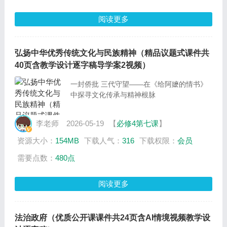
阅读更多
弘扬中华优秀传统文化与民族精神（精品议题式课件共
40页含教学设计逐字稿导学案2视频）
一封侨批 三代守望——在《给阿嬷的情书》
中探寻文化传承与精神根脉
李老师
2026-05-19
【
必修4第七课
】
资源大小：
154MB
下载人气：
316
下载权限：
会员
需要点数：
480点
阅读更多
法治政府（优质公开课课件共24页含AI情境视频教学设