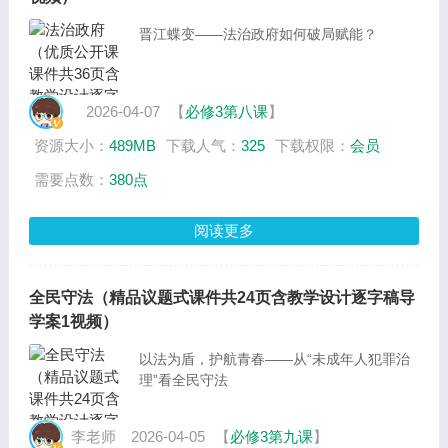
晋江蝶变——法治政府如何破局赋能？
2026-04-07
【
必修3第八课
】
资源大小：
489MB
下载人气：
325
下载权限：
会员
需要点数：
380点
阅读更多
全民守法（精品议题式课件共24页含教学设计逐字稿导
学案1视频）
以法为盾，护航青春——从“未成年人犯罪治
理”看全民守法
李老师
2026-04-05
【
必修3第九课
】