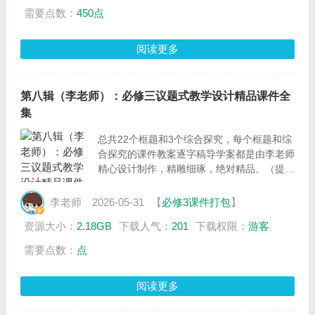
需要点数：
450点
阅读更多
第八辑（李老师）：必修三议题式教学设计精品课件全
集
总共22个框题和3个综合探究，每个框题和综
合探究的课件教案逐字稿导学案都是由李老师
精心设计制作，精雕细琢，绝对精品。（提
醒：微店全套不包括“综合探究”，如需要“综
合探究”请网站在线充值下载）
李老师
2026-05-31
【
必修3课件打包
】
资源大小：
2.18GB
下载人气：
201
下载权限：
游客
需要点数：
点
阅读更多