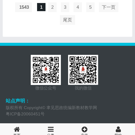
1543
1
2
3
4
5
下一页
尾页
微信公众号
我的微信
站点声明：
版权所有 Copyright© 聿见思政统编新教材教学网
粤ICP备20060451号
QQ：157520968 QQ群：2743800