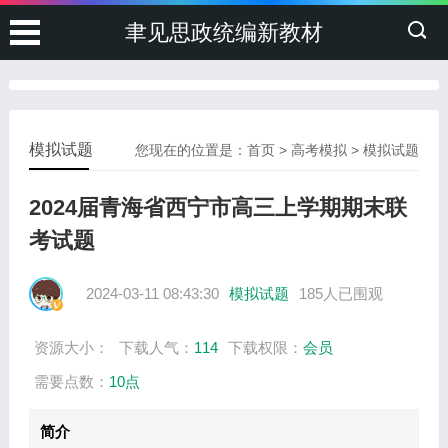
聿见思政统编新教材
模拟试题
您现在的位置是：
首页
>
高考模拟
>
模拟试题
2024届青海省西宁市高三上学期期末联
考试题
2024-03-11 08:43:30
模拟试题
185人已围观
资源大小：
下载人气：
114
下载权限：
会员
需要点数：
10点
简介