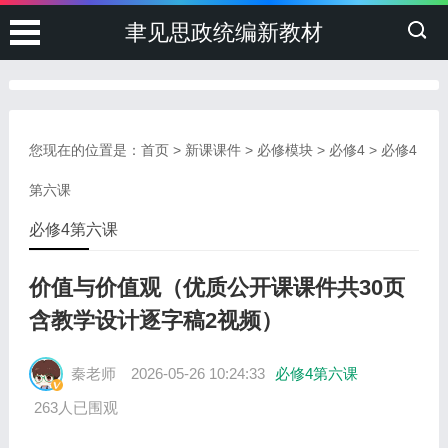
聿见思政统编新教材
您现在的位置是：
首页
>
新课课件
>
必修模块
>
必修4
>
必修4
第六课
必修4第六课
价值与价值观（优质公开课课件共30页
含教学设计逐字稿2视频）
秦老师
2026-05-26 10:24:33
必修4第六课
263人已围观