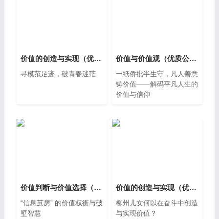
价值的创造与实现（优质公开课课件共28页含AI数字人教学设计逐字稿导学案故事卡3视频）
价值与价值观（优质公开课课件共30页含教学设计逐字稿2视频）
寻模范足迹，破青春迷茫
一纸侨批半生守，凡人善意
铸价值——解码平凡人生的
价值与信仰
价值判断与价值选择（AI赋能基础教育精品课课件含逐字稿、教学设计、学习任务单、作业练习）
价值的创造与实现（优质公开课课件共25页含教学设计1视频）
“信息茧房” 的价值权衡与破
柳州儿女何以在奋斗中创造
壁智慧
与实现价值？