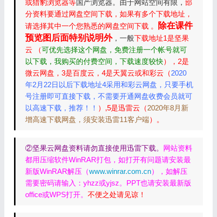
或猎豹浏览器等
国产浏览器。由于网站空间有限，
部
分资料要通过网盘空间下载，如果有多个下载地址，
除在课件
请选择其中一个您熟悉的网盘空间下载 。
预览图后面特别说明外
，一般
下载地址1是坚果
云 （
可优先选择这个网盘，免费注册一个帐号就可
以下载，我购买的付费空间，下载速度较快
），2是
微云网盘，3是百度云，4是天翼云或和彩云（
2020
年2月22日以后下载地址4采用和彩云网盘，只要手机
号注册即可直接下载，不需要开通网盘收费会员就可
以高速下载，推荐！！
）,5是迅雷云（
2020年8月新
增高速下载网盘，须安装迅雷11客户端
）。
②坚果云网盘资料请勿直接使用迅雷下载。
网站资料
都用压缩软件WinRAR打包，如打开有问题请安装最
新版WinRAR解压（
www.winrar.com.cn
），如解压
需要密码请输入：yhzz或yjsz。PPT也请安装最新版
office或WPS打开。
不便之处请见谅！