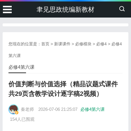
聿见思政统编新教材
您现在的位置是：
首页
>
新课课件
>
必修模块
>
必修4
>
必修4
第六课
必修4第六课
价值判断与价值选择（精品议题式课件
共29页含教学设计逐字稿2视频）
秦老师
2026-07-06 21:25:07
必修4第六课
154人已围观