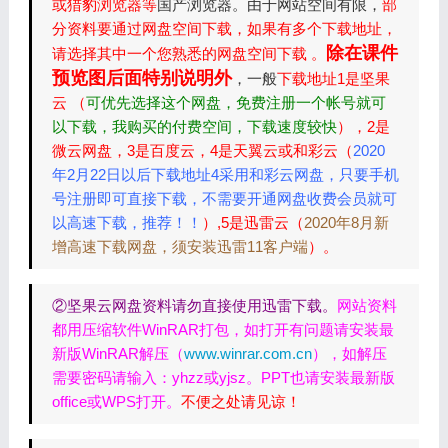
或猎豹浏览器等
国产浏览器。由于网站空间有限，
部
分资料要通过网盘空间下载，如果有多个下载地址，
除在课件
请选择其中一个您熟悉的网盘空间下载 。
预览图后面特别说明外
，一般
下载地址1是坚果
云 （
可优先选择这个网盘，免费注册一个帐号就可
以下载，我购买的付费空间，下载速度较快
），2是
微云网盘，3是百度云，4是天翼云或和彩云（
2020
年2月22日以后下载地址4采用和彩云网盘，只要手机
号注册即可直接下载，不需要开通网盘收费会员就可
以高速下载，推荐！！
）,5是迅雷云（
2020年8月新
增高速下载网盘，须安装迅雷11客户端
）。
②坚果云网盘资料请勿直接使用迅雷下载。
网站资料
都用压缩软件WinRAR打包，如打开有问题请安装最
新版WinRAR解压（
www.winrar.com.cn
），如解压
需要密码请输入：yhzz或yjsz。PPT也请安装最新版
office或WPS打开。
不便之处请见谅！