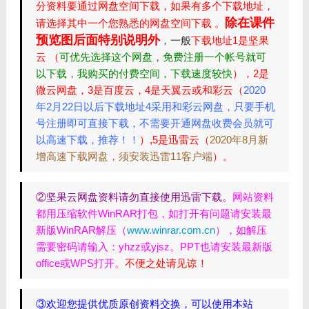
分资料要通过网盘空间下载，如果有多个下载地址，
除在课件
请选择其中一个您熟悉的网盘空间下载 。
预览图后面特别说明外
，一般
下载地址1是坚果
云 （
可优先选择这个网盘，免费注册一个帐号就可
以下载，我购买的付费空间，下载速度较快
），2是
微云网盘，3是百度云，4是天翼云或和彩云（
2020
年2月22日以后下载地址4采用和彩云网盘，只要手机
号注册即可直接下载，不需要开通网盘收费会员就可
以高速下载，推荐！！
）,5是迅雷云（
2020年8月新
增高速下载网盘，须安装迅雷11客户端
）。
②坚果云网盘资料请勿直接使用迅雷下载。
网站资料
都用压缩软件WinRAR打包，如打开有问题请安装最
新版WinRAR解压（
www.winrar.com.cn
），如解压
需要密码请输入：yhzz或yjsz。PPT也请安装最新版
office或WPS打开。
不便之处请见谅！
③欢迎您提供优质原创资料交换，可以使用本站