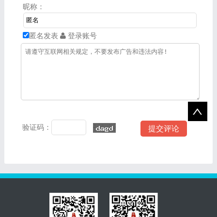
4.健全人格：通过小组合作
动学习国家法律法规，增强
昵称：
探究的方式，加强学生沟通
学生的法治意识。 4.健全
能力，培养学生自立自强、
人格：通过小组合作探究的
理性平和、积极向上的良好
方式，加强学生沟通能力，
匿名发表
登录账号
心态。 5.公共参与：通过
增强适应社会发展变化的能
议学活动，引导学生弘扬集
力。 5.公共参与：通过议
体精神，培养
学活动，
验证码：