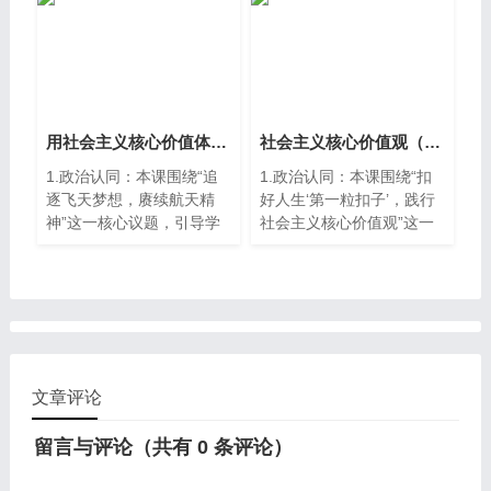
原到“雨打芭蕉”。5月23
日，第二十届中国（深圳）
国际文化产业博览交易会
（以下简称“文博会”）在深
圳国际会展中心举行。一场
荟萃31个省、自治区、直
辖市及港澳台地区文化精
用社会主义核心价值体系凝心聚力（中职精品议题式课件共30页含教学设计4视频）
社会主义核心价值观（中职精品议题式课件共27页含教学设计3视频）
华，汇集世界顶流文化企业
1.政治认同：本课围绕“追
1.政治认同：本课围绕“扣
的文化交融盛会在这里拉开
逐飞天梦想，赓续航天精
好人生‘第一粒扣子’，践行
了序幕。
神”这一核心议题，引导学
社会主义核心价值观”这一
生理解坚持社会主义核心价
核心议题，引导学生理解理
值体系，自觉培育和践行社
解社会主义核心价值观的基
会主义核心价值观。 2.职
本内容、价值要求和作用，
业精神：通过对“文化事业
认同并牢固树立社会主义核
和文化产业”的分析，引导
心价值观。 2.职业精神：
学生自觉践行劳动精神、劳
通过对“雷锋先进事迹”的讲
模精神和工匠精神，培养学
述，引导学生遵循和践行社
文章评论
生的职业精神。 3.法治意
会主义核心价值观对人生发
识：通过对法律的讲述，引
展的意义，培养学生的职业
留言与评论（共有
0
条评论）
导学生主动学习国家法律法
精神。 3.法治意识：通过
规，增强学生的法治意识。
对法律的讲述，引导学生主