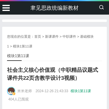
聿见思政统编新教材
您现在的位置是：
首页
>
新课课件
>
中职课件
>
基础模块
1
>
模块1第11课
模块1第11课
社会主义核心价值观（中职精品议题式
课件共22页含教学设计3视频）
米米老师
2024-12-26 21:43:33
模块1第11课
404人已围观