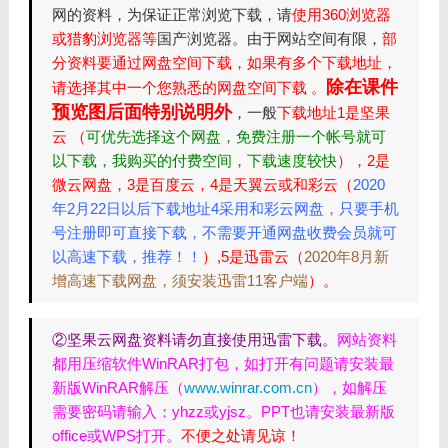
网的资料，为保证正常浏览下载，请
使用360浏览器
或猎豹浏览器等
国产浏览器。由于网站空间有限，
部
分资料要通过网盘空间下载，如果有多个下载地址，
除在课件
请选择其中一个您熟悉的网盘空间下载 。
预览图后面特别说明外
，一般
下载地址1是坚果
云 （
可优先选择这个网盘，免费注册一个帐号就可
以下载，我购买的付费空间，下载速度较快
），2是
微云网盘，3是百度云，4是天翼云或和彩云（
2020
年2月22日以后下载地址4采用和彩云网盘，只要手机
号注册即可直接下载，不需要开通网盘收费会员就可
以高速下载，推荐！！
）,5是迅雷云（
2020年8月新
增高速下载网盘，须安装迅雷11客户端
）。
②坚果云网盘资料请勿直接使用迅雷下载。
网站资料
都用压缩软件WinRAR打包，如打开有问题请安装最
新版WinRAR解压（
www.winrar.com.cn
），如解压
需要密码请输入：yhzz或yjsz。PPT也请安装最新版
office或WPS打开。
不便之处请见谅！