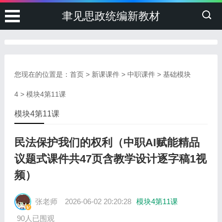
聿见思政统编新教材
您现在的位置是：
首页
>
新课课件
>
中职课件
>
基础模块
4
>
模块4第11课
模块4第11课
民法保护我们的权利（中职AI赋能精品
议题式课件共47页含教学设计逐字稿1视
频）
张老师
2026-06-02 20:20:28
模块4第11课
90人已围观