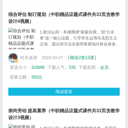
综合评估 制订规划（中职精品议题式课件共33页含教学
设计4视频）
1.政治认同：本课围绕“探索自我，‘职’引未
来”这一核心议题，引导学生运用马克思主义
立场、观点和方法全面而客观地分析自身条件
和外部环境，认识职业生涯规划的制订与调
整。
时光老师
2024-03-27
【
模块2第13课
】
2.职业精神：通过学生自主讨论和交流，引导
资源大小：
310MB
下载人气：
535
下载权限：
会员
学生在制订和执行职业生涯规划时主动了解与
职业活动密切相关的法律知识，树立正确的权
需要点数：
350点
利义务观念。
3.法治意识：通过了解相关法律法规，引导学
阅读更多
生解决学习、生活中的各种问题，掌握并自觉
遵守数字化学习的相关法律法规，学会通过正
确的渠道获取信息，增强抵御不良信息的意
识，做社会主义法治的忠实崇尚者、自觉遵守
崇尚劳动 提高素养（中职精品议题式课件共33页含教学
者
设计3视频）