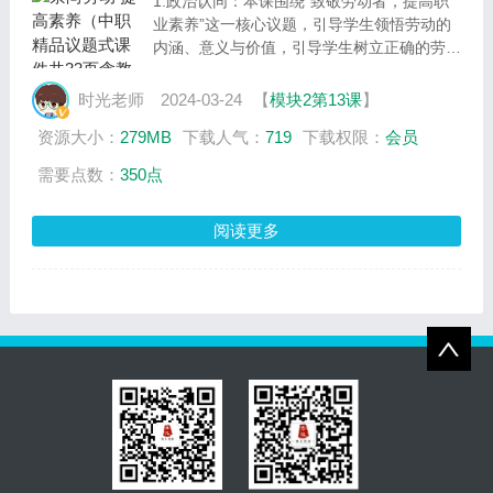
1.政治认同：本课围绕“致敬劳动者，提高职
业素养”这一核心议题，引导学生领悟劳动的
内涵、意义与价值，引导学生树立正确的劳动
观。
2.职业精神：通过学生自主讨论和交流，引导
时光老师
2024-03-24
【
模块2第13课
】
学生了解所学专业及对应的职业和职业群，理
资源大小：
279MB
下载人气：
719
下载权限：
会员
解职业素养的重要性和基本要求，积极提升自
身职业素养。
需要点数：
350点
3.法治意识：通过学生自主讨论和交流，引导
学生在制订和执行职业生涯规划时主动了解与
阅读更多
职业活动密切相关的法律知识，自觉遵守相关
法律法规。
4.健全人格：通过直面职业选择，引导学生在
职业生涯规划过程中，正确认识自我，处理好
个人与他人、个人与社会的