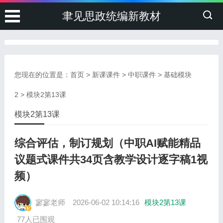
聿见思政统编新教材
您现在的位置是：
首页
>
新课课件
>
中职课件
>
基础模块
2
>
模块2第13课
模块2第13课
综合评估，制订规划（中职AI赋能精品
议题式课件共34页含教学设计逐字稿1视
频）
寥寥老师
2026-06-02 10:14:16
模块2第13课
77人已围观