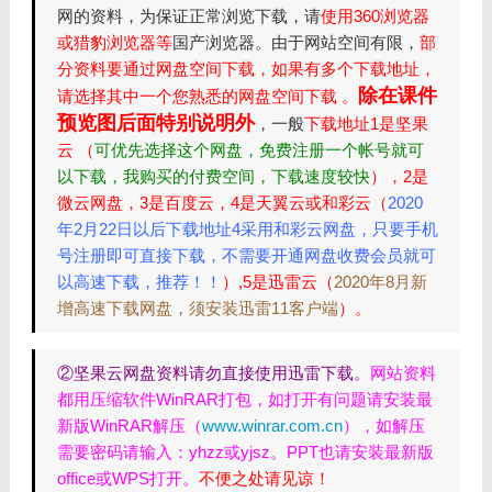
网的资料，为保证正常浏览下载，请
使用360浏览器
或猎豹浏览器等
国产浏览器。由于网站空间有限，
部
分资料要通过网盘空间下载，如果有多个下载地址，
除在课件
请选择其中一个您熟悉的网盘空间下载 。
预览图后面特别说明外
，一般
下载地址1是坚果
云 （
可优先选择这个网盘，免费注册一个帐号就可
以下载，我购买的付费空间，下载速度较快
），2是
微云网盘，3是百度云，4是天翼云或和彩云（
2020
年2月22日以后下载地址4采用和彩云网盘，只要手机
号注册即可直接下载，不需要开通网盘收费会员就可
以高速下载，推荐！！
）,5是迅雷云（
2020年8月新
增高速下载网盘，须安装迅雷11客户端
）。
②坚果云网盘资料请勿直接使用迅雷下载。
网站资料
都用压缩软件WinRAR打包，如打开有问题请安装最
新版WinRAR解压（
www.winrar.com.cn
），如解压
需要密码请输入：yhzz或yjsz。PPT也请安装最新版
office或WPS打开。
不便之处请见谅！